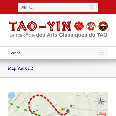
Passer
Aller à...
au
contenu
Aller à...
Map Vaux FR