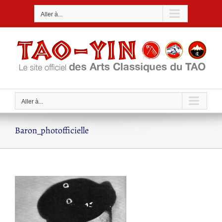
Passer
Aller à...
au
contenu
Aller à...
Baron_photofficielle