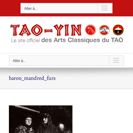
Passer
Aller à...
au
contenu
Aller à...
baron_mandred_furs