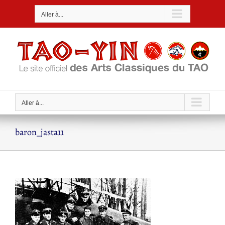
Passer
Aller à...
au
contenu
Aller à...
baron_jasta11