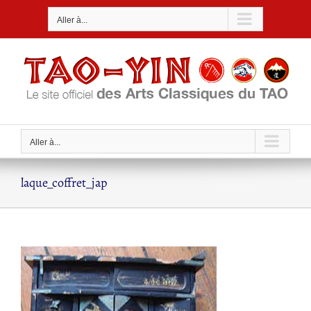
Passer
Aller à...
au
contenu
Aller à...
laque_coffret_jap