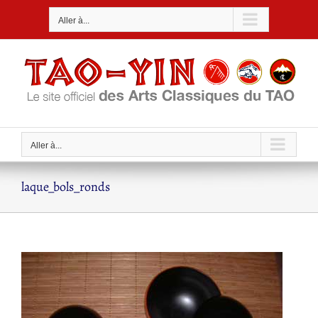
Passer
Aller à...
au
contenu
Aller à...
laque_bols_ronds