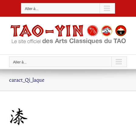
Passer
Aller à...
au
contenu
Aller à...
caract_Qi_laque