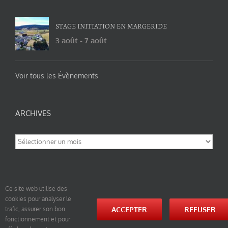
STAGE INITIATION EN MARGERIDE
3 août
-
7 août
Voir tous les Évènements
ARCHIVES
Archives
Ce site web utilise des
cookies pour analyser le
© tao-yin.co © TAO-YIN.fr Georges Charles, Hormis les pages https://tao-yin.fr/georges-charles/
ACCEPTER
REFUSER
trafic, assurer son bon
et https://tao-yin.fr/san-yiquan-le-poing-des-trois-harmonies/ sous licence Creative Commons
fonctionnement et pour
Paternité-Partage des Conditions Initiales à l’Identique 3.0 Unported (photos de ces pages non
comprise par cette licence).