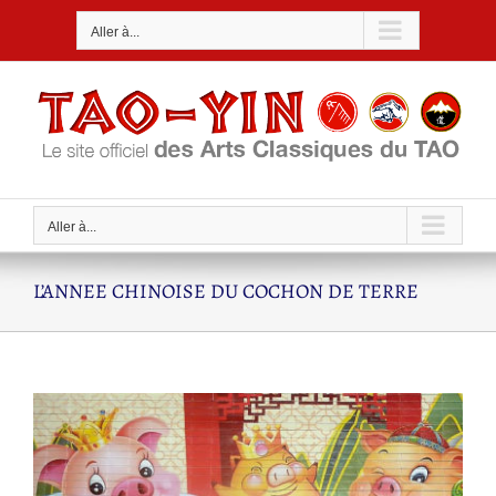
Passer
Aller à...
au
contenu
Aller à...
L’ANNEE CHINOISE DU COCHON DE TERRE
Voir
l'image
agrandie