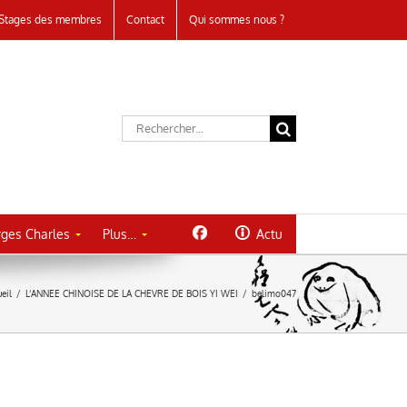
Stages des membres
Contact
Qui sommes nous ?
Rechercher:
ges Charles
Plus…
Actu
eil
/
L’ANNEE CHINOISE DE LA CHEVRE DE BOIS YI WEI
/
belimo047