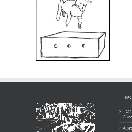
LIENS
TAO-Y
Clas
A pr