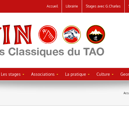
Accueil
Librairie
Stages avec G.Charles
Les stages
Associations
La pratique
Culture
Geor
Accu