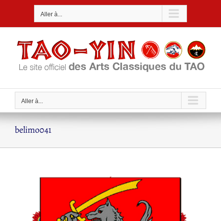
Passer
Aller à...
au
contenu
Aller à...
belimo041