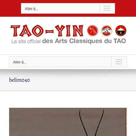
Passer
Aller à...
au
contenu
Aller à...
belim040