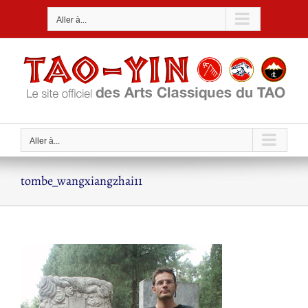
Passer
Aller à...
au
contenu
Aller à...
tombe_wangxiangzhai11