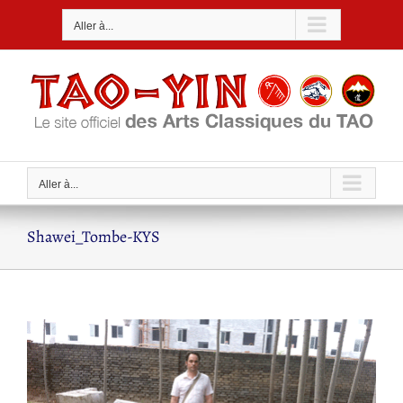
Passer
Aller à...
au
contenu
Aller à...
Shawei_Tombe-KYS