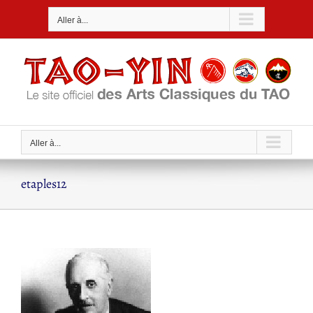
Passer
Aller à...
au
contenu
Aller à...
etaples12