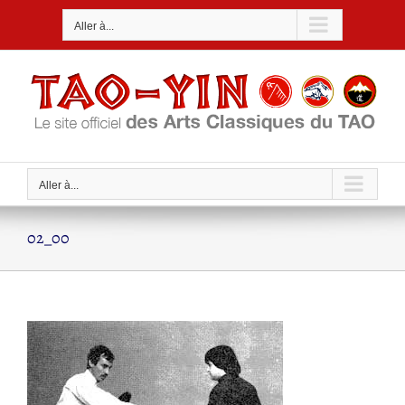
Passer
Aller à...
au
contenu
Aller à...
02_00