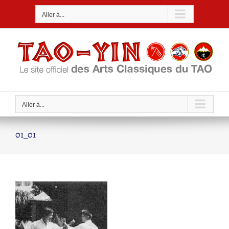
Passer
Aller à...
au
contenu
Aller à...
01_01