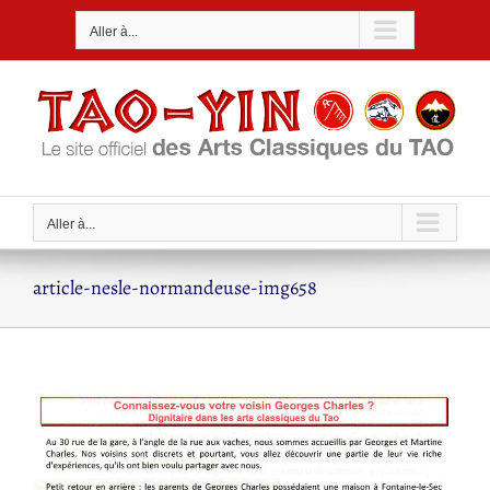
Passer
Aller à...
au
contenu
Aller à...
article-nesle-normandeuse-img658