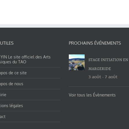
 UTILES
PROCHAINS ÉVÉNEMENTS
IN Le site officiel des Arts
STAGE INITIATION EN
siques du TAO
MARGERIDE
opos de ce site
3 août
-
7 août
opos de nous
irie
Voir tous les Évènements
ions légales
act