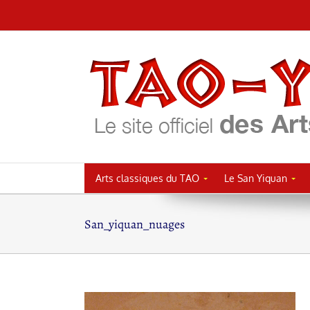
Passer
au
contenu
Arts classiques du TAO
Le San Yiquan
San_yiquan_nuages