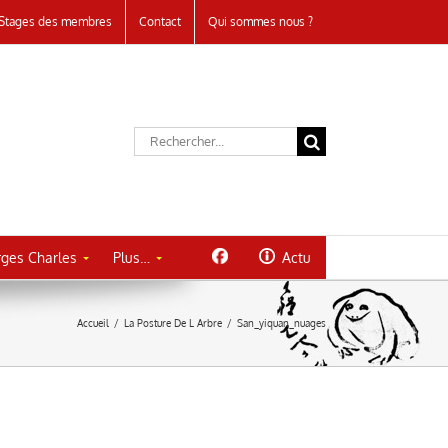
Stages des membres
Contact
Qui sommes nous ?
Rechercher:
ges Charles
Plus…
Actu
Accueil
/
La Posture De L Arbre
/
San_yiquan_nuages