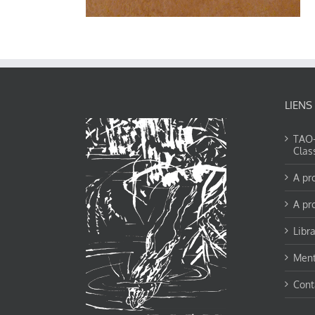
LIENS
TAO-Y
Clas
A pr
A pr
Libra
Ment
Cont