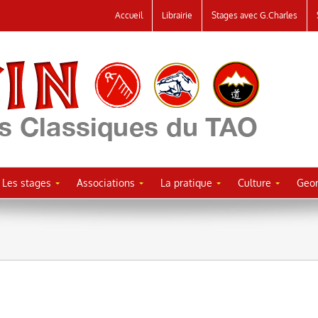
Accueil
Librairie
Stages avec G.Charles
Les stages
Associations
La pratique
Culture
Geor