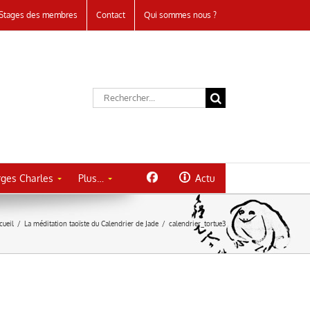
Stages des membres
Contact
Qui sommes nous ?
Rechercher:
ges Charles
Plus…
Actu
cueil
/
La méditation taoïste du Calendrier de Jade
/
calendrier_tortue3