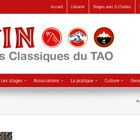
Accueil
Librairie
Stages avec G.Charles
Les stages
Associations
La pratique
Culture
Geor
Ac