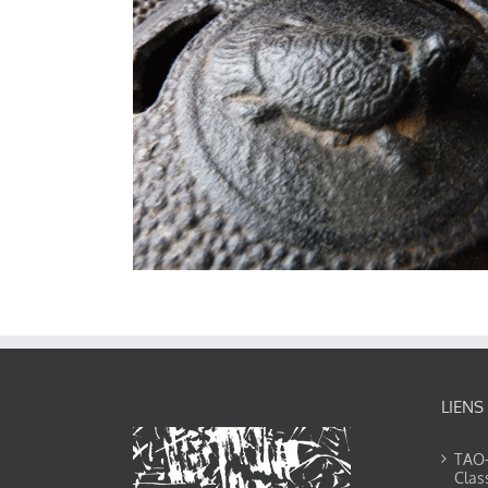
LIENS
TAO-Y
Clas