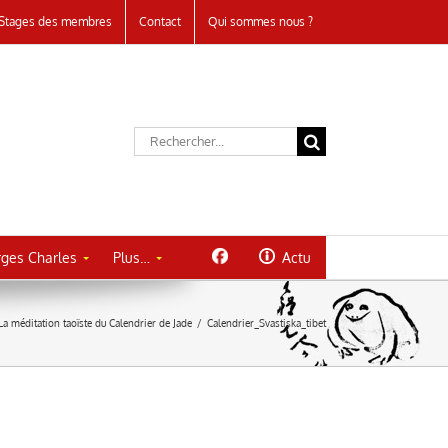
Stages des membres
Contact
Qui sommes nous ?
Rechercher:
ges Charles
Plus…
Actu
La méditation taoïste du Calendrier de Jade
/
Calendrier_Svastiska_tibet