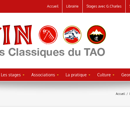
Accueil
Librairie
Stages avec G.Charles
Les stages
Associations
La pratique
Culture
Geor
Accueil
/