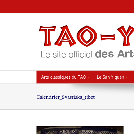
Passer
au
contenu
Arts classiques du TAO
Le San Yiquan
Calendrier_Svastiska_tibet