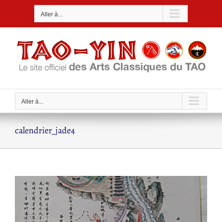
Passer
Aller à...
au
contenu
Aller à...
calendrier_jade4