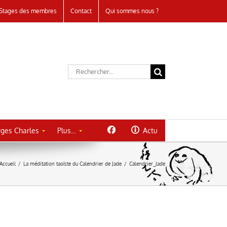
Stages des membres
Contact
Qui sommes nous ?
Rechercher:
ges Charles
Plus…
Actu
Accueil
/
La méditation taoïste du Calendrier de Jade
/
Calendrier_Jade