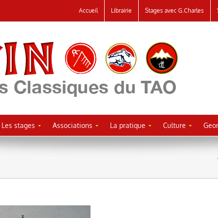
Accueil
Librairie
Stages avec G.Charles
Les stages
Associations
La pratique
Culture
Geor