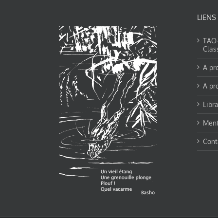
LIENS
TAO-Y
Clas
A pr
A pr
Libra
Ment
Cont