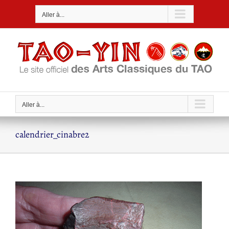
Passer
Aller à...
au
contenu
Aller à...
calendrier_cinabre2