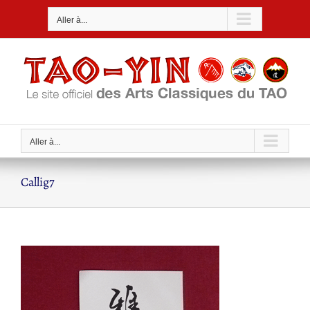
Passer
Aller à...
au
contenu
Aller à...
Callig7