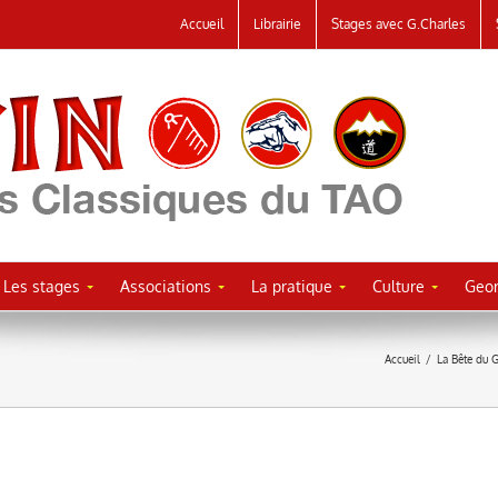
Accueil
Librairie
Stages avec G.Charles
Les stages
Associations
La pratique
Culture
Geor
Accueil
/
La Bête du 