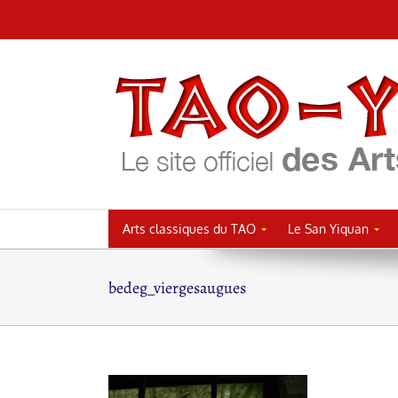
Passer
au
contenu
Arts classiques du TAO
Le San Yiquan
bedeg_viergesaugues