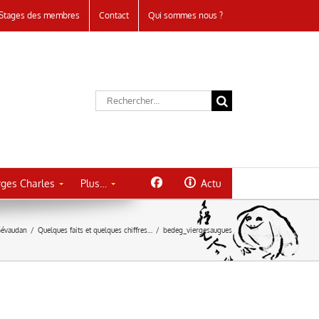
Stages des membres
Contact
Qui sommes nous ?
Rechercher:
ges Charles
Plus…
Actu
Gévaudan
/
Quelques faits et quelques chiffres…
/
bedeg_viergesaugues