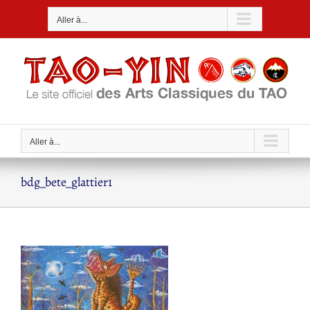
Passer
Aller à...
au
contenu
Aller à...
bdg_bete_glattier1