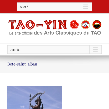
Passer
Aller à...
au
contenu
Aller à...
Bete-saint_alban