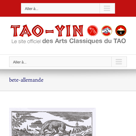
Passer
Aller à...
au
contenu
Aller à...
bete-allemande