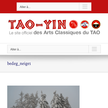
Passer
Aller à...
au
contenu
Aller à...
bedeg_neige1