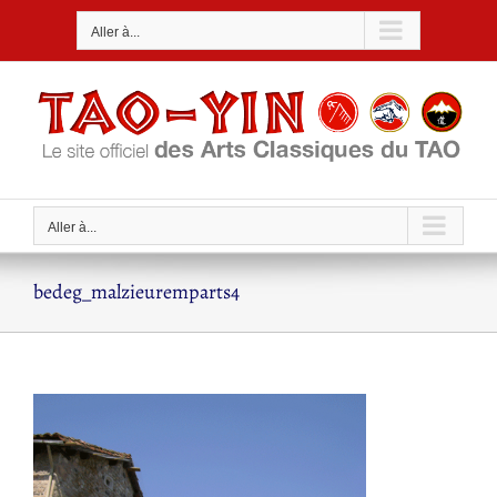
Passer
Aller à...
au
contenu
Aller à...
bedeg_malzieuremparts4