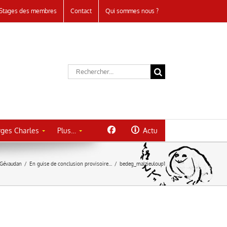
Stages des membres
Contact
Qui sommes nous ?
Rechercher:
ges Charles
Plus…
Actu
 Gévaudan
/
En guise de conclusion provisoire…
/
bedeg_malzieuloup1