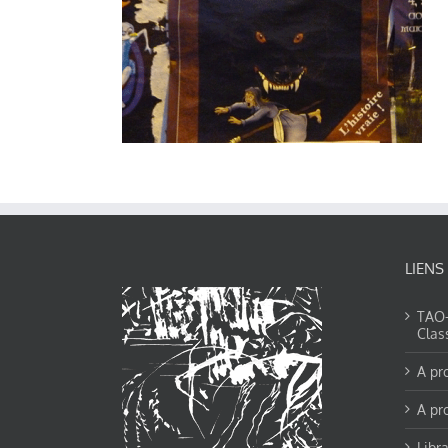
LIENS
TAO-Y
Clas
A pr
A pr
Libra