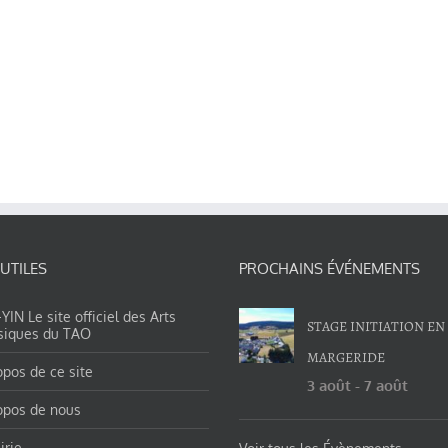
 UTILES
PROCHAINS ÉVÉNEMENTS
IN Le site officiel des Arts
STAGE INITIATION EN
siques du TAO
MARGERIDE
opos de ce site
3 août
-
7 août
opos de nous
irie