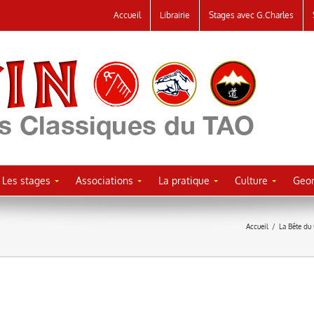
Accueil
Librairie
Stages avec G.Charles
Les stages
Associations
La pratique
Culture
Geor
Accueil
/
La Bête du