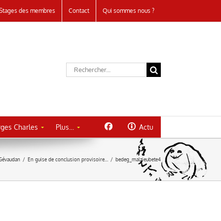
Stages des membres
Contact
Qui sommes nous ?
Rechercher:
ges Charles
Plus…
Actu
 Gévaudan
/
En guise de conclusion provisoire…
/
bedeg_malzieubete4