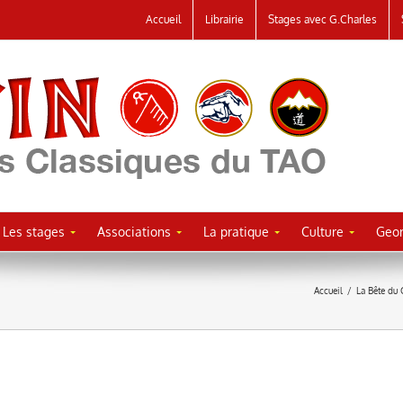
Accueil
Librairie
Stages avec G.Charles
Les stages
Associations
La pratique
Culture
Geor
Accueil
/
La Bête du