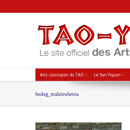
Passer
au
contenu
Arts classiques du TAO
Le San Yiquan
bedeg_malzieubete4