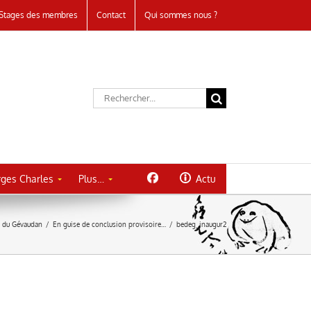
Stages des membres
Contact
Qui sommes nous ?
Rechercher:
ges Charles
Plus…
Actu
e du Gévaudan
/
En guise de conclusion provisoire…
/
bedeg_inaugur2