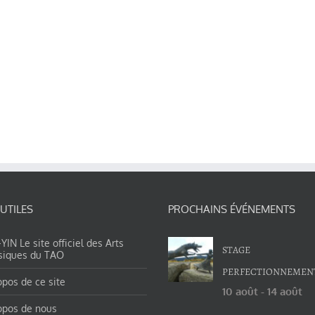
 UTILES
PROCHAINS ÉVÉNEMENTS
IN Le site officiel des Arts
STAGE
siques du TAO
PERFECTIONNEMEN
opos de ce site
10 août
-
14 août
opos de nous