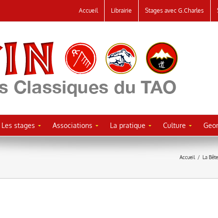
Accueil
Librairie
Stages avec G.Charles
Les stages
Associations
La pratique
Culture
Geor
Accueil
/
La Bêt