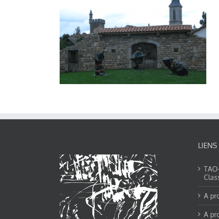
LIENS
TAO-Y
Clas
A pr
A pr