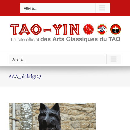
Passer
Aller à...
au
contenu
Aller à...
AAA_plcbdg123