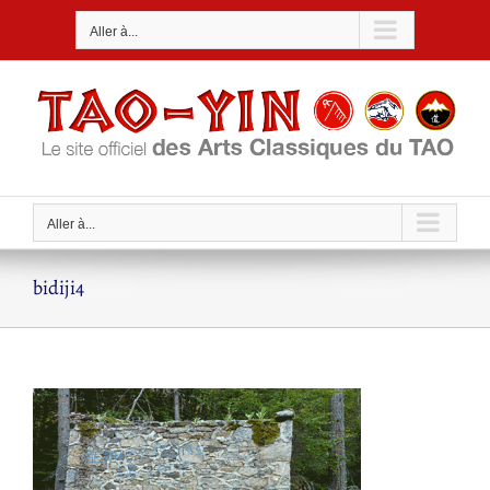
Passer
Aller à...
au
contenu
Aller à...
bidiji4