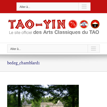
Passer
Aller à...
au
contenu
Aller à...
bedeg_chamblard1