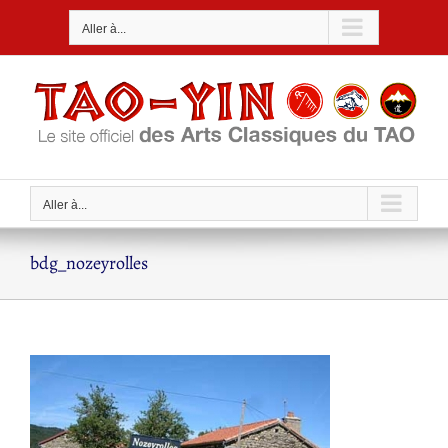
Passer
Aller à...
au
contenu
Aller à...
bdg_nozeyrolles