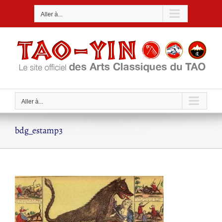
Passer
Aller à...
au
contenu
Aller à...
bdg_estamp3