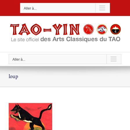
Passer
Aller à...
au
contenu
Aller à...
loup