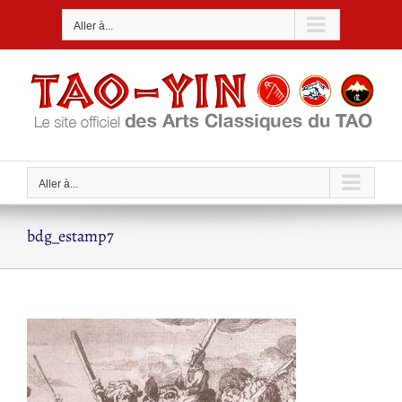
Passer
Aller à...
au
contenu
Aller à...
bdg_estamp7