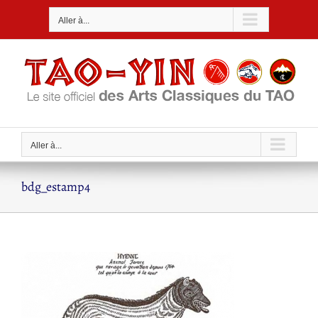
Passer
Aller à...
au
contenu
Aller à...
bdg_estamp4