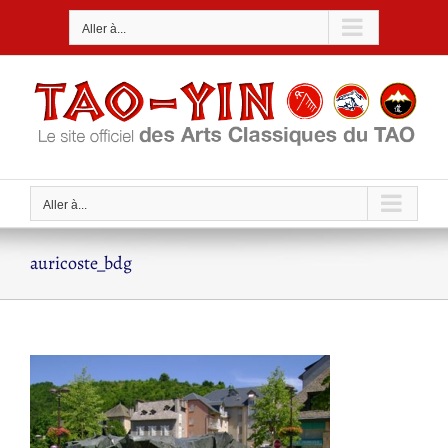
Passer
Aller à...
au
contenu
Aller à...
auricoste_bdg