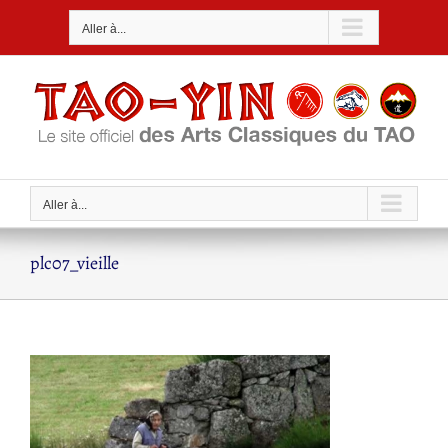
Passer
Aller à...
au
contenu
Aller à...
plc07_vieille