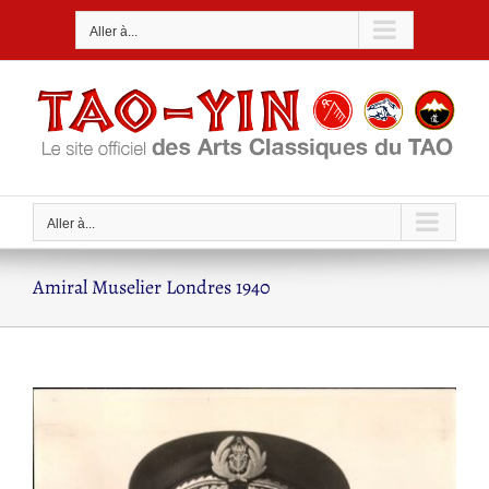
Passer
Aller à...
au
contenu
Aller à...
Amiral Muselier Londres 1940