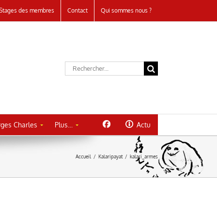
Stages des membres
Contact
Qui sommes nous ?
Rechercher:
ges Charles
Plus…
Actu
Accueil
/
Kalaripayat
/
kalari_armes