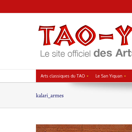
Passer
au
contenu
Arts classiques du TAO
Le San Yiquan
kalari_armes