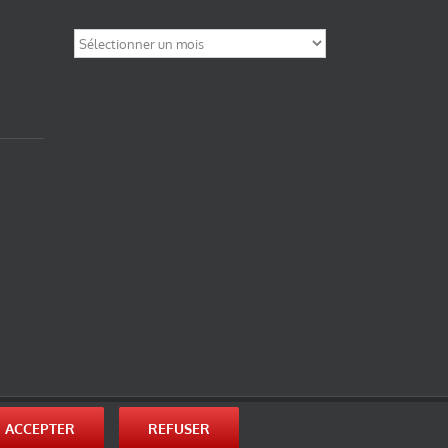
Archives
nité-Partage des Conditions Initiales à l’Identique 3.0 Unported (photos de ces
ACCEPTER
REFUSER