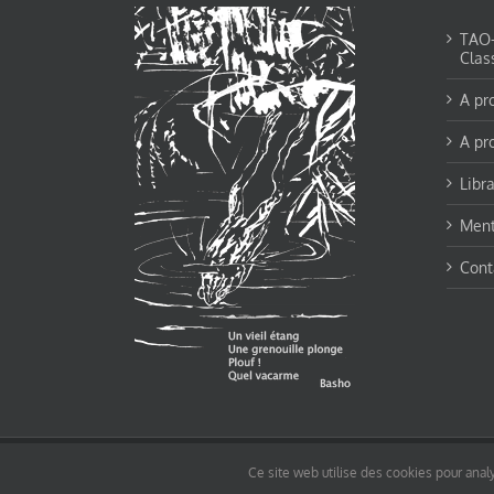
TAO-Y
Clas
A pr
A pr
Libra
Ment
Cont
© tao-yin.co © TAO-YIN.fr Georges Charles, Hormis les pages https://tao-yin.fr/ge
Ce site web utilise des cookies pour analy
pages non comprise par cette licence).