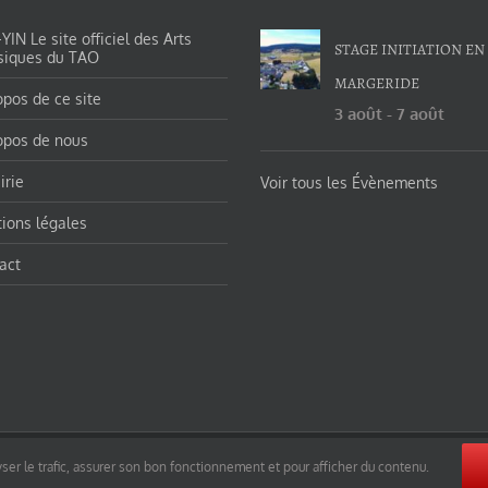
IN Le site officiel des Arts
STAGE INITIATION EN
siques du TAO
MARGERIDE
opos de ce site
3 août
-
7 août
opos de nous
irie
Voir tous les Évènements
ions légales
act
orges-charles/ et https://tao-yin.fr/san-yiquan-le-poing-des-trois-harmonies/ sous licence Creative Commons Pater
ser le trafic, assurer son bon fonctionnement et pour afficher du contenu.