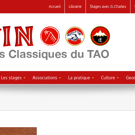
Accueil
Librairie
Stages avec G.Charles
Les stages
Associations
La pratique
Culture
Geor