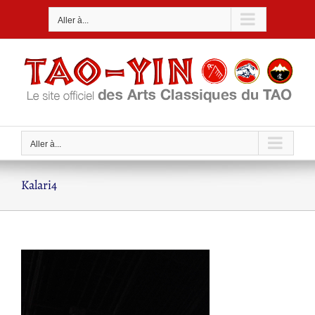
Passer
Aller à...
au
contenu
Aller à...
Kalari4