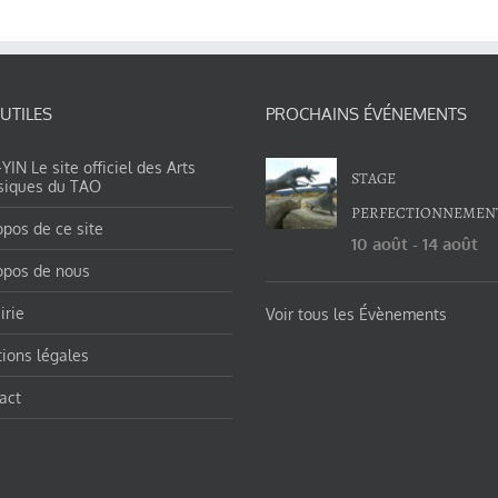
 UTILES
PROCHAINS ÉVÉNEMENTS
IN Le site officiel des Arts
STAGE
siques du TAO
PERFECTIONNEMEN
opos de ce site
10 août
-
14 août
opos de nous
irie
Voir tous les Évènements
ions légales
act