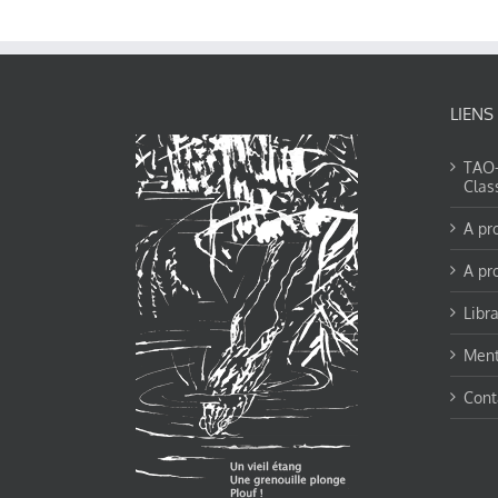
LIENS
TAO-Y
Clas
A pr
A pr
Libra
Ment
Cont