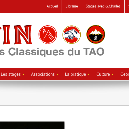
Accueil
Librairie
Stages avec G.Charles
Les stages
Associations
La pratique
Culture
Geor