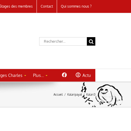
Stages des membres
Contact
Qui sommes nous ?
Rechercher:
ges Charles
Plus…
Actu
Accueil
/
Kalaripayat
/
Kalari3