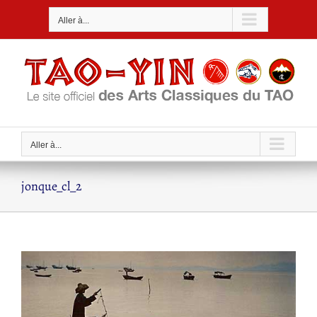
Passer
Aller à...
au
contenu
Aller à...
jonque_cl_2