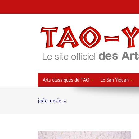
Passer
au
contenu
Arts classiques du TAO
Le San Yiquan
jade_nesle_2