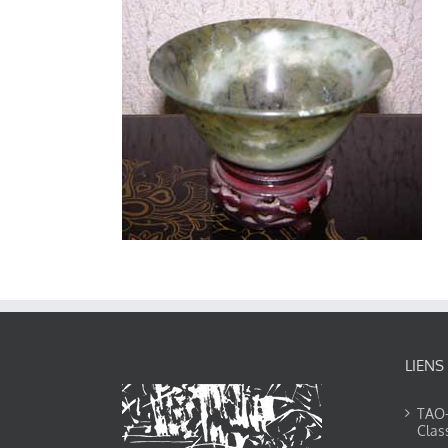
LIENS
TAO-Y
Clas