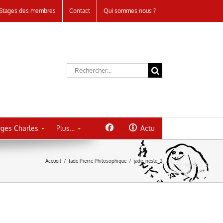
Stages des membres
Contact
Qui sommes nous ?
Rechercher:
ges Charles
Plus…
Actu
Accueil
/
Jade Pierre Philosophique
/
jade_nesle_2