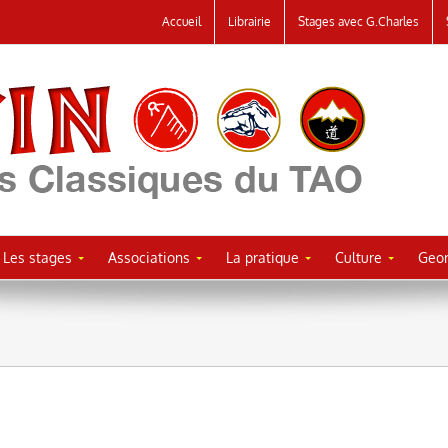
Accueil
Librairie
Stages avec G.Charles
Les stages
Associations
La pratique
Culture
Geor