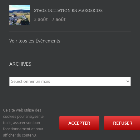
STAGE INITIATION EN MARGERIDE
3 août
-
7 août
Voir tous les Évènements
ARCHIVES
Archives
Ce site web utilise des
cookies pour analyser le
© tao-yin.co © TAO-YIN.fr Georges Charles, Hormis les pages https://tao-yin.fr/georges-charles/
ACCEPTER
REFUSER
trafic, assurer son bon
et https://tao-yin.fr/san-yiquan-le-poing-des-trois-harmonies/ sous licence Creative Commons
fonctionnement et pour
Paternité-Partage des Conditions Initiales à l’Identique 3.0 Unported (photos de ces pages non
comprise par cette licence).
afficher du contenu.