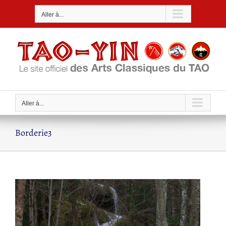
Passer
Aller à...
au
contenu
Aller à...
Borderie3